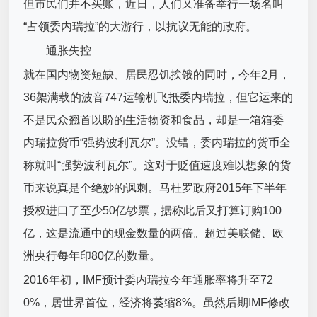
但市民们并不买账，近日，人们又准备举行一场名叫
“占领委内瑞拉”的大游行，以抗议无能的政府。
通胀失控
就在国内物资短缺、居民忍饥挨饿的同时，今年2月，
36架满载的波音747运输机飞抵委内瑞拉，但它运来的
不是民众翘首以盼的生活物资和食品，却是一箱箱委
内瑞拉货币“强势波利瓦尔”。没错，委内瑞拉的货币全
称就叫“强势波利瓦尔”。这对于贬值速度难以想象的货
币来说真是个绝妙的讽刺。马杜罗政府2015年下半年
授权进口了至少50亿钞票，据称此后又打算订购100
亿，这是流通中的现金数量的两倍。超过美联储、欧
洲央行每年印80亿的数量。
2016年初，IMF预计委内瑞拉今年通胀率将升至72
0%，居世界首位，经济将萎缩8%。虽然后期IMF修改