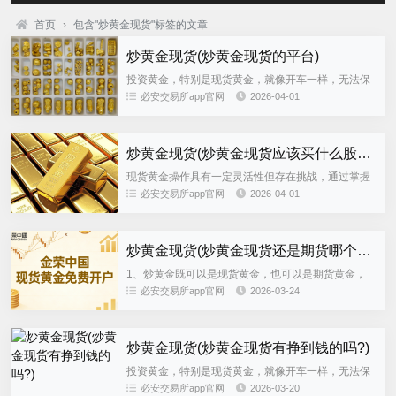
首页
›
包含"炒黄金现货"标签的文章
炒黄金现货(炒黄金现货的平台)
投资黄金，特别是现货黄金，就像开车一样，无法保
证绝对安全但只要遵守规则，谨慎操作，就能大大降
必安交易所app官网
2026-04-01
低风险黄金投资吸引人之处在于其杠杆性，可以以小
博大，且交易时间不间断...
炒黄金现货(炒黄金现货应该买什么股票)
现货黄金操作具有一定灵活性但存在挑战，通过掌握
交易技巧可增加炒黄金收益具体分析如下现货黄金是
必安交易所app官网
2026-04-01
否好做市场生命力旺盛黄金作为传统交易产品，与市
场不断融合后衍生出多种...
炒黄金现货(炒黄金现货还是期货哪个好)
1、炒黄金既可以是现货黄金，也可以是期货黄金，
二者是不同的投资品种具体区别如下定义不同 现货黄
必安交易所app官网
2026-03-24
金也被称为伦敦金或国际黄金，因最早起源于伦敦而
得名伦敦金，又因能在...
炒黄金现货(炒黄金现货有挣到钱的吗?)
投资黄金，特别是现货黄金，就像开车一样，无法保
证绝对安全但只要遵守规则，谨慎操作，就能大大降
必安交易所app官网
2026-03-20