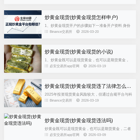
低风险黄金投资吸引人之处在于其杠杆性，可以以小
博大，且交易时间不间断...
炒黄金现货(炒黄金现货怎样申户)
1、炒黄金现货开户的步骤如下一准备开户资料 身份
证明确保身份证在有效期内手机号码用于接收验证码
Binance交易所
2026-03-20
和平台通知银行卡用于资金存取，需是国内银行卡二
选择正规平台 平台监...
炒黄金现货(炒黄金现货的小说)
1、炒黄金既可以是现货黄金，也可以是期货黄金，
二者是不同的投资品种具体区别如下定义不同 现货黄
必安交易所app官网
2026-03-19
金也被称为伦敦金或国际黄金，因最早起源于伦敦而
得名伦敦金，又因能在...
炒黄金现货(炒黄金现货违了法律怎么办)
2025年投资现货黄金风险较大，但通过合规平台与科
学策略可有效规避风险 具体风险及避坑指南如下一现
Binance交易所
2026-03-19
货黄金投资的三重核心风险价格波动风险黄金价格受
地缘政治如中东局...
炒黄金现货(炒黄金现货违法吗)
炒黄金既可以是现货黄金，也可以是期货黄金，二者
是不同的投资品种具体区别如下定义不同 现货黄金也
必安交易所app官网
2026-03-09
被称为伦敦金或国际黄金，因最早起源于伦敦而得名