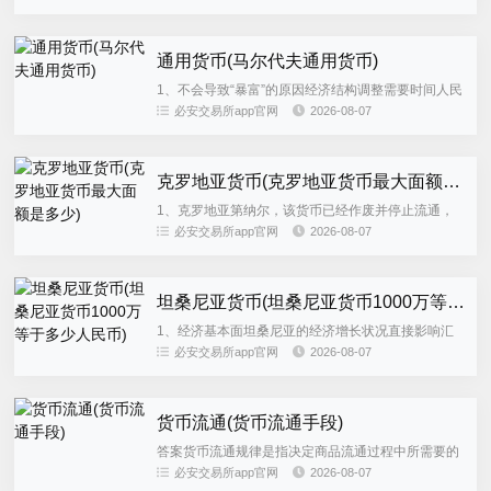
划分3 货币流通在坦桑尼亚，坦桑尼亚先令是主要的
交易货币...
通用货币(马尔代夫通用货币)
1、不会导致“暴富”的原因经济结构调整需要时间人民
币成为全球通用货币是一个长期的过程，即使实现了
必安交易所app官网
2026-08-07
这一；世界通用货币，主要是指可以在世界各地自由
兑换以及自由流通的...
克罗地亚货币(克罗地亚货币最大面额是多少)
1、克罗地亚第纳尔，该货币已经作废并停止流通，
因此无法兑换兑换建议收藏价值虽然不能直接兑换人
必安交易所app官网
2026-08-07
民币，但这些货币可能具有一定的收藏价值，尤其是
对于钱币收藏爱好者来说...
坦桑尼亚货币(坦桑尼亚货币1000万等于多少人民币)
1、经济基本面坦桑尼亚的经济增长状况直接影响汇
率若经济保持强劲增长，通常能吸引更多外国投资，
必安交易所app官网
2026-08-07
增加对坦桑尼亚先令的需求，推动汇率上升反之，经
济衰退或增长乏力可能导...
货币流通(货币流通手段)
答案货币流通规律是指决定商品流通过程中所需要的
货币量的规律，也称货币必要规律其基本内容是流通
必安交易所app官网
2026-08-07
中的货币数量与商品价格总额成正比，与货币流通速