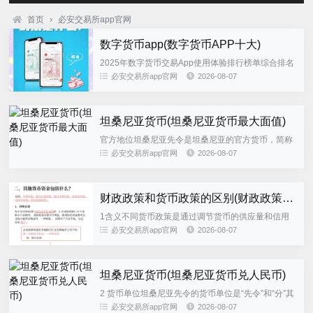
首页
›
必安交易所app官网
数字货币app(数字货币APP十大)
2025年数字货币交易App使用体验排行榜单综合排名
1 币安Binance核心优势全球流动性覆盖500+币种，
必安交易所app官网
2026-08-07
支持高杠杆合约和质押理财，交易深度与订单执行速
度行...
坦桑尼亚货币(坦桑尼亚货币最大面值)
官方地位坦桑尼亚先令是坦桑尼亚的官方货币，简称
为坦桑尼亚盾或坦桑盾，在该国境内广泛使用货币代
必安交易所app官网
2026-08-07
码坦桑尼亚先令的货币代码为TZS，这是国际金融交
易中的标准标识经济角...
财政政策和货币政策的区别(财政政策和货币政策的区别有哪些)
1含义不同货币政策是通过调节货币的供应量和信用
量来对经济进行调控，财政政策是通过对财政收入和
必安交易所app官网
2026-08-07
支出。 财政政策和货币政策的区别如下1两者的部门
分工不同财政政策由国...
坦桑尼亚货币(坦桑尼亚货币兑人民币)
2 货币单位坦桑尼亚先令的货币单位是“先令”和“分”其
中，1先令等于100分，这是坦桑尼亚货币的基本单位
必安交易所app官网
2026-08-07