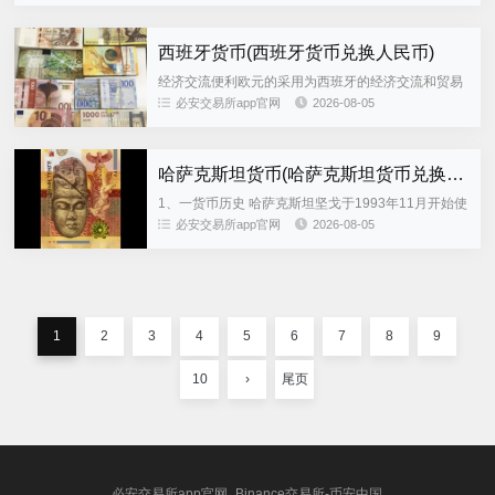
度成反比货币流通速度是...
西班牙货币(西班牙货币兑换人民币)
经济交流便利欧元的采用为西班牙的经济交流和贸易
带来了极大的便利，使得西班牙与其他欧盟成员国之
必安交易所app官网
2026-08-05
间的经济联系更加紧密普遍接受度在西班牙，欧元的
流通和使用非常普遍，几...
哈萨克斯坦货币(哈萨克斯坦货币兑换人民币)
1、一货币历史 哈萨克斯坦坚戈于1993年11月开始使
用，这一举措标志着哈萨克斯坦正式取代了原来的俄
必安交易所app官网
2026-08-05
罗斯卢布作为本国的官方货币二货币面额与设计 哈萨
克斯坦坚戈有...
1
2
3
4
5
6
7
8
9
10
›
尾页
必安交易所app官网_Binance交易所-币安中国