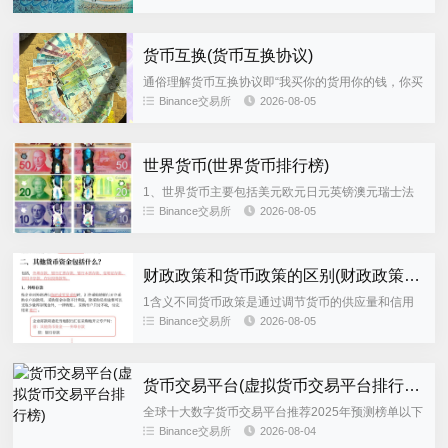
度，货币单位。 2、科威特第纳尔是科威特的官方货
币，共有硬币与纸钞两...
货币互换(货币互换协议)
通俗理解货币互换协议即“我买你的货用你的钱，你买
我的货用我的钱，到期再算总账”其核心作用；货币互
Binance交易所
2026-08-05
换是两笔金额期限计算利率方法相同但货币不同的债
务资金及利息的调换...
世界货币(世界货币排行榜)
1、世界货币主要包括美元欧元日元英镑澳元瑞士法
郎加元墨西哥比索人民币和新西兰元以下是具体介绍
Binance交易所
2026-08-05
美元作为全球最主要的储备货币和国际交易货币，美
元在国际货币体系中占据...
财政政策和货币政策的区别(财政政策和货币政策的区别是什么)
1含义不同货币政策是通过调节货币的供应量和信用
量来对经济进行调控，财政政策是通过对财政收入和
Binance交易所
2026-08-05
支出。...
货币交易平台(虚拟货币交易平台排行榜)
全球十大数字货币交易平台推荐2025年预测榜单以下
平台在交易量用户数量安全性和服务质量方面表现突
Binance交易所
2026-08-04
出，覆盖现货合约杠杆等多类型交易服务，并支持自