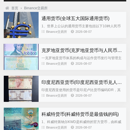
首页
›
Binance交易所
通用货币(全球五大国际通用货币)
1、世界上公认的通用货币主要包括以下10种人民币
CNY中国的官方货币，随着中国经济的崛起，人民币
Binance交易所
2026-08-07
在国际上的地位逐渐提升，越来越多的国家和地区开
始接受人民币作为交...
克罗地亚货币(克罗地亚货币与人民币汇率)
一克罗地亚货币体系的构成与运作货币发行与管理主
体克罗地亚国家银行是库纳的唯一发行机构，负责制
Binance交易所
2026-08-07
定货币政策调控货币供应量及管理汇率，核心目标是
维持物价稳定促进经济增...
印度尼西亚货币(印度尼西亚货币兑人民币)
印度尼西亚使用的货币是印尼卢比货币编码IDR，其
在国际交易中的地位相对有限，但正随经济改革逐步
Binance交易所
2026-08-07
提升印尼卢比在国际交易中的地位特点国际化程度较
低与美元欧元日元等主...
科威特货币(科威特货币是最值钱的吗)
1、科威特第纳尔KWD是科威特的官方货币，由科威
特中央银行发行和管理，采用有管理的浮动汇率制
Binance交易所
2026-08-07