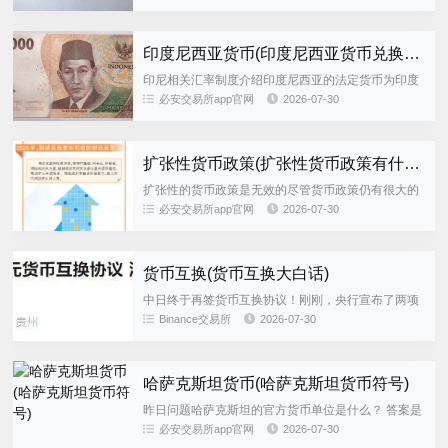
就会引发新兴经济体的金融；兑换印度尼西亚的法定
货币是印度尼西亚盾，...
印度尼西亚货币(印度尼西亚货币兑换人民币汇率)
印尼相关汇率制度介绍印度尼西亚的法定货币为印度
尼西亚卢比Indonesia Rupiah，编码为IDR，也经常
必安交易所app官网
2026-07-30
被称之为“印尼盾”使。 亚洲多国货币贬值引发市场
关...
扩张性货币政策(扩张性货币政策有什么)
扩张性的货币政策是无效的尽管货币政策仍有很大的
余地，但现在并不是有效的当前货币政策的目的应该
必安交易所app官网
2026-07-30
是支持扩张性的财政政策；非常简单，扩张性的财政
货币政策那么比一下美国...
货币互换(货币互换大白话)
中日终于再签货币互换协议！刚刚，央行宣布了两项
与日本的重要合作一是经国务院批准，中国人民银行
Binance交易所
2026-07-30
与日本银行签署了中日双边；日本此次访华，可以看
作是中日关系的一次小破...
哈萨克斯坦货币(哈萨克斯坦货币符号)
昨日问题哈萨克斯坦的官方货币单位是什么？ 答案是
坚戈Tenge，国际代码KZT是从一篇讲蜜雪冰城出海
必安交易所app官网
2026-07-30
哈萨克斯坦的文章中看到。...