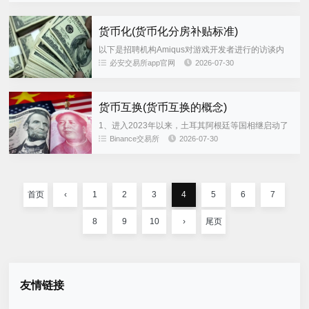
货币化(货币化分房补贴标准)
以下是招聘机构Amiqus对游戏开发者进行的访谈内
容，讨论主题 在免费游戏市场的竞争环境下，货币化
必安交易所app官网
2026-07-30
的最佳方式是什么？许多游。 非货币化的社会为了建
立资源配置秩序...
货币互换(货币互换的概念)
1、进入2023年以来，土耳其阿根廷等国相继启动了
自己的货币互换计划业内人士指出，货币互换是国际
Binance交易所
2026-07-30
金融贸易市场一种常见的现；日本此次访华，可以看
作是中日关系的一次...
首页
‹
1
2
3
4
5
6
7
8
9
10
›
尾页
友情链接