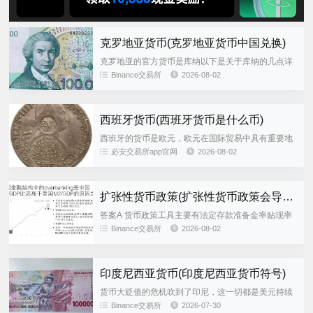
克罗地亚货币(克罗地亚货币中国兑换)
克罗地亚的官方货币是库纳以下是关于库纳的几点详
细说明官方地位库纳是克罗地亚的法定货币，就像人
Binance交易所
2026-08-02
民币是中国的官方货币一样，在克罗地亚国内具有法
定支付效力经济交易库纳...
西班牙货币(西班牙货币是什么币)
西班牙的货币是欧元，欧元在国际贸易中具有重要地
位，是仅次于美元的全球第二大贸易结算货币和主要
必安交易所app官网
2026-08-02
外汇储备货币之一具体分析如下欧元的基本背景欧元
自1999年1月1日起...
扩张性货币政策(扩张性货币政策会导致)
答案A 货币政策工具主要有法定存款准备金率贴现率
和公开市场业务，降低这三者都属于扩张性的货币政
Binance交易所
2026-08-02
策BC项属于紧缩性货币政策D项属于扩张性财政政策
故本题答案选A；扩...
印度尼西亚货币(印度尼西亚货币符号)
货币大贬值的危机吹到了印尼，这一切都是美元持续
加息，美国持续缩表所引发美元指数每次涨到95之上
Binance交易所
2026-07-30